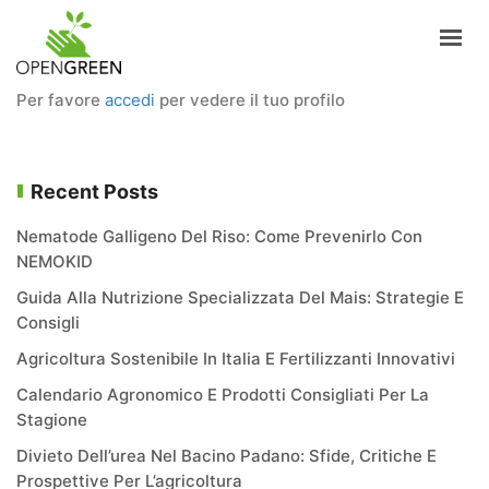
Per favore
accedi
per vedere il tuo profilo
AZIENDA
INFORMAZIONI
Recent Posts
PRODOTTI
NOTIZIE
Nematode Galligeno Del Riso: Come Prevenirlo Con
NEMOKID
CONTATTI
Guida Alla Nutrizione Specializzata Del Mais: Strategie E
ITALIANO
Consigli
Agricoltura Sostenibile In Italia E Fertilizzanti Innovativi
LOGIN
Calendario Agronomico E Prodotti Consigliati Per La
Stagione
Divieto Dell’urea Nel Bacino Padano: Sfide, Critiche E
Prospettive Per L’agricoltura