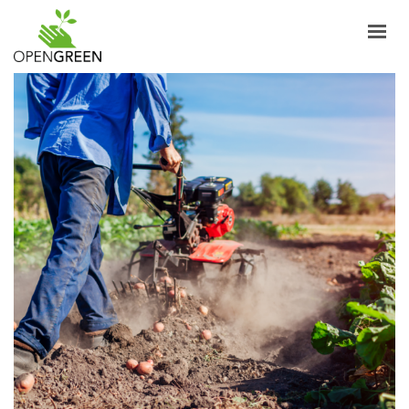
AZIENDA
INFORMAZIONI
PRODOTTI
NOTIZIE
CONTATTI
ITALIANO
LOGIN