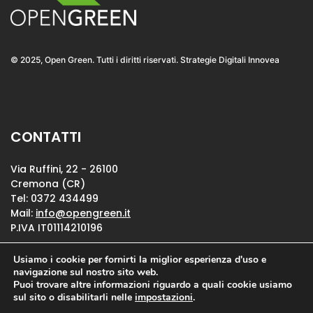
© 2025, Open Green. Tutti i diritti riservati. Strategie Digitali Innovea
CONTATTI
Via Ruffini, 22 - 26100
Cremona (CR)
Tel: 0372 434499
Mail:
info@opengreen.it
P.IVA IT01114210196
Usiamo i cookie per fornirti la miglior esperienza d'uso e
Privacy Policy
navigazione sul nostro sito web.
Puoi trovare altre informazioni riguardo a quali cookie usiamo
Cookie Policy
sul sito o disabilitarli nelle
impostazioni
.