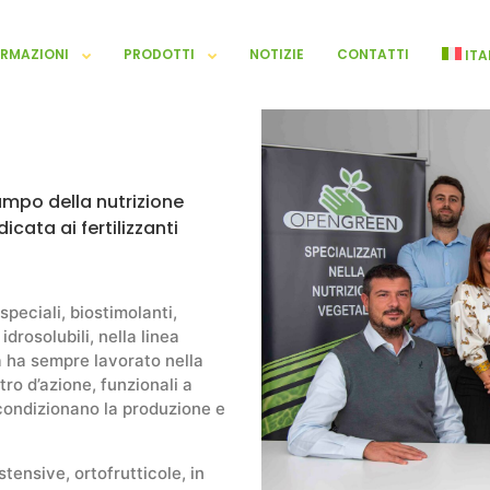
ORMAZIONI
PRODOTTI
NOTIZIE
CONTATTI
ITA
mpo della nutrizione
cata ai fertilizzanti
peciali, biostimolanti,
idrosolubili, nella linea
 ha sempre lavorato nella
ro d’azione, funzionali a
e condizionano la produzione e
stensive, ortofrutticole, in