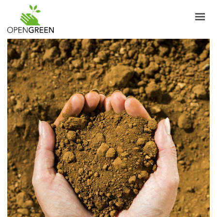
AZIENDA
INFORMAZIONI
PRODOTTI
NOTIZIE
CONTATTI
ITALIANO
LOGIN