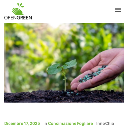
AZIENDA
INFORMAZIONI
PRODOTTI
NOTIZIE
CONTATTI
ITALIANO
LOGIN
Dicembre 17, 2025
In
Concimazione Fogliare
InnoChia