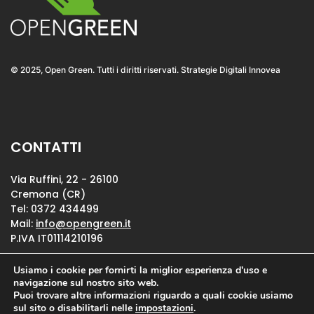
© 2025, Open Green. Tutti i diritti riservati. Strategie Digitali Innovea
CONTATTI
Via Ruffini, 22 - 26100
Cremona (CR)
Tel: 0372 434499
Mail:
info@opengreen.it
P.IVA IT01114210196
Usiamo i cookie per fornirti la miglior esperienza d'uso e
Privacy Policy
navigazione sul nostro sito web.
Puoi trovare altre informazioni riguardo a quali cookie usiamo
Cookie Policy
sul sito o disabilitarli nelle
impostazioni
.