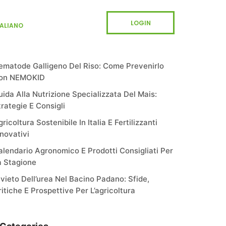
LOGIN
TALIANO
Recent Posts
ematode Galligeno Del Riso: Come Prevenirlo
on NEMOKID
uida Alla Nutrizione Specializzata Del Mais:
trategie E Consigli
ricoltura Sostenibile In Italia E Fertilizzanti
nnovativi
alendario Agronomico E Prodotti Consigliati Per
a Stagione
ivieto Dell’urea Nel Bacino Padano: Sfide,
ritiche E Prospettive Per L’agricoltura