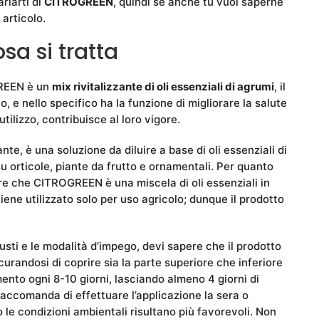
rlarti di
CITROGREEN
, quindi se anche tu vuoi saperne
 articolo.
sa si tratta
GREEN è un
mix rivitalizzante di oli essenziali di agrumi
, il
o, e nello specifico ha la funzione di migliorare la salute
utilizzo, contribuisce al loro vigore.
te, è una soluzione da diluire a base di oli essenziali di
 su orticole, piante da frutto e ornamentali. Per quanto
re che CITROGREEN è una miscela di oli essenziali in
ne utilizzato solo per uso agricolo; dunque il prodotto
usti e le modalità d’impego, devi sapere che il prodotto
icurandosi di coprire sia la parte superiore che inferiore
tamento ogni 8-10 giorni, lasciando almeno 4 giorni di
si raccomanda di effettuare l’applicazione la sera o
le condizioni ambientali risultano più favorevoli. Non