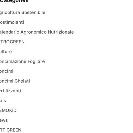
Categories
gricoltura Sostenibile
iostimolanti
alendario Agronomico Nutrizionale
ITROGREEN
olture
oncimazione Fogliare
oncimi
oncimi Chelati
rtilizzanti
ais
EMOKID
ews
RTIGREEN