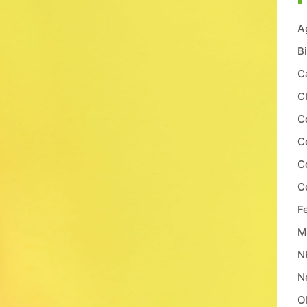
A
B
C
C
C
C
C
C
Fe
M
N
N
O