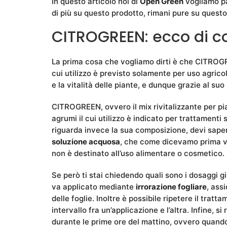
In questo articolo noi di
Open Green
vogliamo pa
di più su questo prodotto, rimani pure su questo
CITROGREEN: ecco di co
La prima cosa che vogliamo dirti è che CITRO
cui utilizzo è previsto solamente per uso agricol
e la vitalità delle piante, e dunque grazie al suo 
CITROGREEN, ovvero il mix rivitalizzante per pian
agrumi il cui utilizzo è indicato per trattamenti
riguarda invece la sua composizione, devi sape
soluzione acquosa
, che come dicevamo prima vie
non è destinato all’uso alimentare o cosmetico.
Se però ti stai chiedendo quali sono i dosaggi gi
va applicato mediante
irrorazione fogliare
, ass
delle foglie. Inoltre è possibile ripetere il trat
intervallo fra un’applicazione e l’altra. Infine, 
durante le prime ore del mattino, ovvero quando 