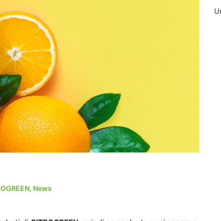
U
ROGREEN
,
News