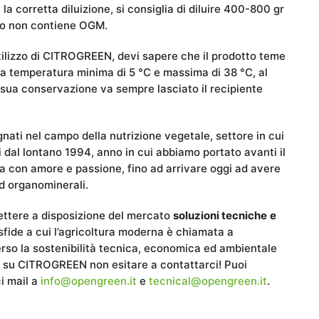
 corretta diluizione, si consiglia di diluire 400-800 gr
otto non contiene OGM.
utilizzo di CITROGREEN, devi sapere che il prodotto teme
una temperatura minima di 5 °C e massima di 38 °C, al
a sua conservazione va sempre lasciato il recipiente
ati nel campo della nutrizione vegetale, settore in cui
dal lontano 1994, anno in cui abbiamo portato avanti il
rca con amore e passione, fino ad arrivare oggi ad avere
ed organominerali.
 mettere a disposizione del mercato
soluzioni tecniche
e
i sfide a cui l’agricoltura moderna è chiamata a
rso la sostenibilità tecnica, economica ed ambientale
iù su CITROGREEN non esitare a contattarci! Puoi
i mail a
info@opengreen.it
e
tecnical@opengreen.it
.