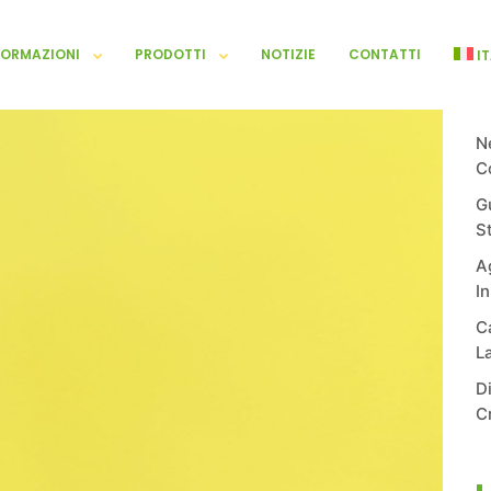
FORMAZIONI
PRODOTTI
NOTIZIE
CONTATTI
I
N
C
G
S
Ag
I
C
L
D
C