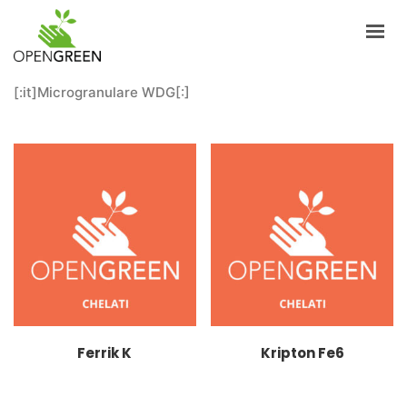
[:it]Microgranulare WDG[:]
AZIENDA
INFORMAZIONI
PRODOTTI
NOTIZIE
CONTATTI
ITALIANO
LOGIN
Ferrik K
Kripton Fe6