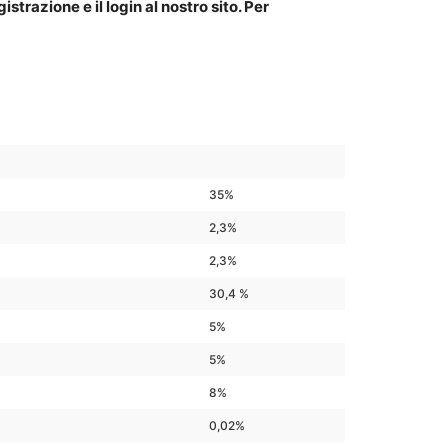
trazione e il login al nostro sito. Per
35%
2,3%
2,3%
30,4 %
5%
5%
8%
0,02%