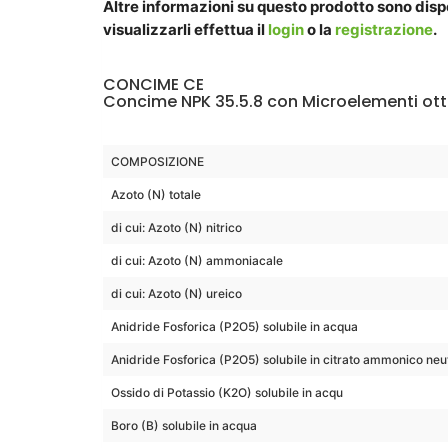
Altre informazioni su questo prodotto sono dispon
visualizzarli effettua il
login
o la
registrazione
.
CONCIME CE
Concime NPK 35.5.8 con Microelementi ott
COMPOSIZIONE
Azoto (N) totale
di cui: Azoto (N) nitrico
di cui: Azoto (N) ammoniacale
di cui: Azoto (N) ureico
Anidride Fosforica (P2O5) solubile in acqua
Anidride Fosforica (P2O5) solubile in citrato ammonico ne
Ossido di Potassio (K2O) solubile in acqu
Boro (B) solubile in acqua