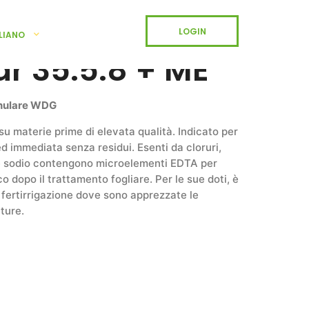
LOGIN
LIANO
ar 35.5.8 + ME
nulare WDG
 materie prime di elevata qualità. Indicato per
ed immediata senza residui. Esenti da cloruri,
che sodio contengono microelementi EDTA per
o dopo il trattamento fogliare. Per le sue doti, è
fertirrigazione dove sono apprezzate le
ture.