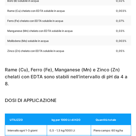
Boro (B) solubile in acqua
0,02%
Rame (Cu) chelato con EDTA solubile in acqua
0,003%
Ferro (Fe) chelato con EDTA solubile in acqua
0,07%
Manganese (Mn) chelato con EDTA solubile in acqua
0,03%
Molibdeno (Mo) solubile in acqua
0,003%
Zinco (Zn) chelato con EDTA solubile in acqua
0,05%
Rame (Cu), Ferro (Fe), Manganese (Mn) e Zinco (Zn)
chelati con EDTA sono stabili nell’intervallo di pH da 4 a
8.
DOSI DI APPLICAZIONE
UTILIZZO
kg per 1000 Lt di H2O
Quantità totale
Intervallo ogni 1-3 giorni
0,5 - 1,5 kg/1000 Lt
Pieno campo: 60 kg/ha