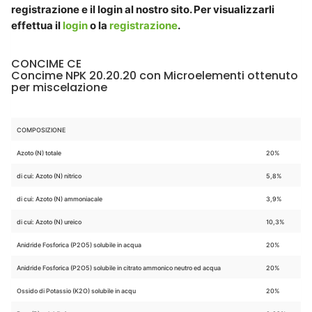
registrazione e il login al nostro sito. Per visualizzarli
effettua il
login
o la
registrazione
.
CONCIME CE
Concime NPK 20.20.20 con Microelementi ottenuto
per miscelazione
COMPOSIZIONE
Azoto (N) totale
20%
di cui: Azoto (N) nitrico
5,8%
di cui: Azoto (N) ammoniacale
3,9%
di cui: Azoto (N) ureico
10,3%
Anidride Fosforica (P2O5) solubile in acqua
20%
Anidride Fosforica (P2O5) solubile in citrato ammonico neutro ed acqua
20%
Ossido di Potassio (K2O) solubile in acqu
20%