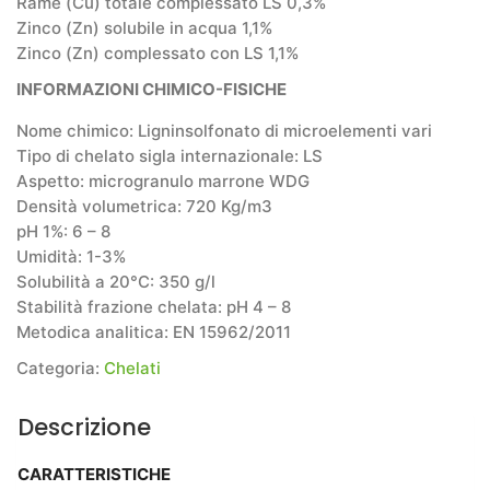
Rame (Cu) totale complessato LS 0,3%
Zinco (Zn) solubile in acqua 1,1%
Zinco (Zn) complessato con LS 1,1%
INFORMAZIONI CHIMICO-FISICHE
Nome chimico: Ligninsolfonato di microelementi vari
Tipo di chelato sigla internazionale: LS
Aspetto: microgranulo marrone WDG
Densità volumetrica: 720 Kg/m
3
pH 1%: 6 – 8
Umidità: 1-3%
Solubilità a 20°C: 350 g/l
Stabilità frazione chelata: pH 4 – 8
Metodica analitica: EN 15962/2011
Categoria:
Chelati
Descrizione
CARATTERISTICHE