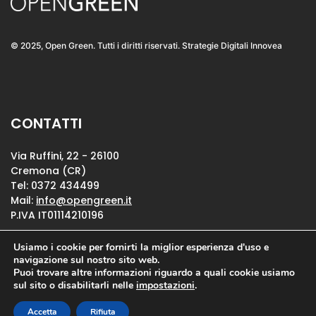
© 2025, Open Green. Tutti i diritti riservati. Strategie Digitali Innovea
CONTATTI
Via Ruffini, 22 - 26100
Cremona (CR)
Tel: 0372 434499
Mail:
info@opengreen.it
P.IVA IT01114210196
Usiamo i cookie per fornirti la miglior esperienza d'uso e
Privacy Policy
navigazione sul nostro sito web.
Puoi trovare altre informazioni riguardo a quali cookie usiamo
Cookie Policy
sul sito o disabilitarli nelle
impostazioni
.
Accetta
Rifiuta