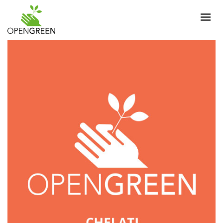
AZIENDA
INFORMAZIONI
PRODOTTI
NOTIZIE
CONTATTI
ITALIANO
LOGIN