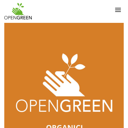
AZIENDA
INFORMAZIONI
PRODOTTI
NOTIZIE
CONTATTI
ITALIANO
LOGIN