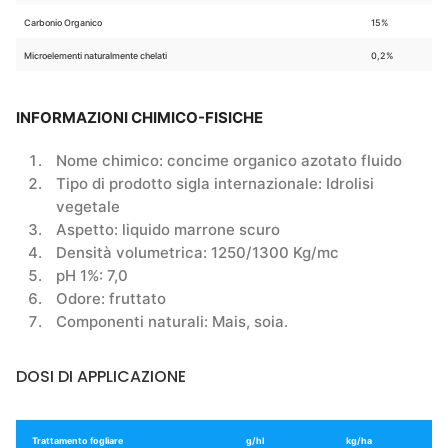
Carbonio Organico
15%
Microelementi naturalmente chelati
0,2%
INFORMAZIONI CHIMICO-FISICHE
Nome chimico: concime organico azotato fluido
Tipo di prodotto sigla internazionale: Idrolisi
vegetale
Aspetto: liquido marrone scuro
Densità volumetrica: 1250/1300 Kg/mc
pH 1%: 7,0
Odore: fruttato
Componenti naturali: Mais, soia.
DOSI DI APPLICAZIONE
Trattamento fogliare
g/hl
kg/ha