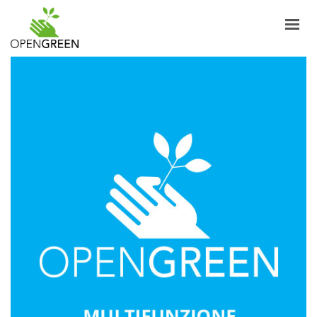
AZIENDA
INFORMAZIONI
PRODOTTI
NOTIZIE
CONTATTI
ITALIANO
LOGIN