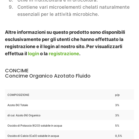
Contiene vari microelementi chelati naturalmente
essenziali per le attività microbiche.
Altre informazioni su questo prodotto sono disponibili
esclusivamente per gli utenti che hanno effettuato la
registrazione e il login al nostro sito. Per visualizzarli
effettua il
login
o la
registrazione
.
CONCIME
Concime Organico Azotato Fluido
COMPOSIZIONE
p/p
Azoto (N) Totale
3%
di cui: Azoto (N) Organico
3%
Ossido di Potassio (K2O) solubile in acqua
5%
Ossido di Calcio (CaO) solubile in acqua
0,5%