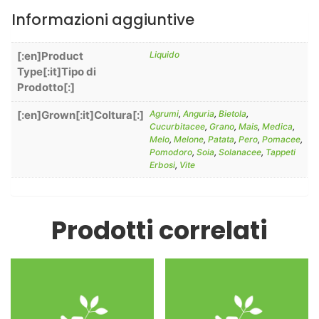
Informazioni aggiuntive
[:en]Product
Liquido
Type[:it]Tipo di
Prodotto[:]
[:en]Grown[:it]Coltura[:]
Agrumi
,
Anguria
,
Bietola
,
Cucurbitacee
,
Grano
,
Mais
,
Medica
,
Melo
,
Melone
,
Patata
,
Pero
,
Pomacee
,
Pomodoro
,
Soia
,
Solanacee
,
Tappeti
Erbosi
,
Vite
Prodotti correlati