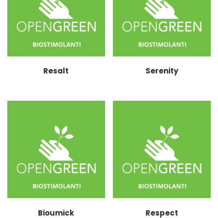
Resalt
Serenity
Bioumick
Respect