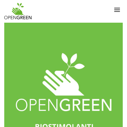
AZIENDA
INFORMAZIONI
PRODOTTI
NOTIZIE
CONTATTI
ITALIANO
LOGIN