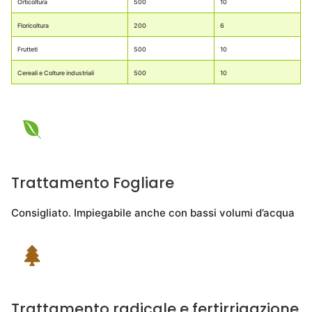
Orticoltura
500
10
Floricoltura
200
6
Frutteti
500
10
Cereali e Colture industriali
500
10
Trattamento Fogliare
Consigliato. Impiegabile anche con bassi volumi d’acqua
Trattamento radicale e fertirrigazione