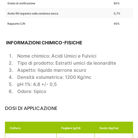
Grado di umificazione
80%
Azoto (N) organico sulla sostanza secca
0,7%
Rapporto C/N
40%
INFORMAZIONI CHIMICO-FISICHE
Nome chimico: Acidi Umici e Fulvici
Tipo di prodotto: Estratti umici da leonardite
Aspetto: liquido marrone scuro
Densità volumetrica: 1200 Kg/mc
pH 1%: 4,8 +/- 0,5
Odore: tipico
DOSI DI APPLICAZIONE
Coltura
Fogliare (g/hl)
Suolo (kg/ha)