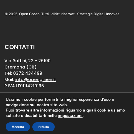
© 2025, Open Green. Tutti i diritti riservati. Strategie Digitali Innovea
CONTATTI
Via Ruffini, 22 - 26100
Cremona (CR)
Tel: 0372 434499
Mail:
info@opengreen.it
P.IVA IT01114210196
Usiamo i cookie per fornirti la miglior esperienza d'uso e
Privacy Policy
navigazione sul nostro sito web.
Puoi trovare altre informazioni riguardo a quali cookie usiamo
Cookie Policy
sul sito o disabilitarli nelle
impostazioni
.
Accetta
Rifiuta
@ 2024 - Tutti i diritti riservati.