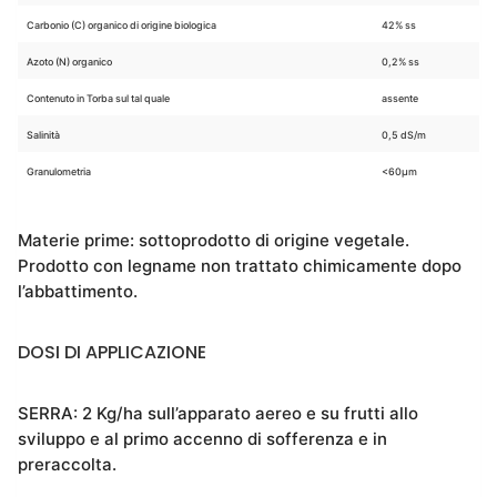
Carbonio (C) organico di origine biologica
42% ss
Azoto (N) organico
0,2% ss
Contenuto in Torba sul tal quale
assente
Salinità
0,5 dS/m
Granulometria
<60μm
Materie prime: sottoprodotto di origine vegetale.
Prodotto con legname non trattato chimicamente dopo
l’abbattimento.
DOSI DI APPLICAZIONE
SERRA: 2 Kg/ha sull’apparato aereo e su frutti allo
sviluppo e al primo accenno di sofferenza e in
preraccolta.