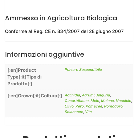
Ammesso in Agricoltura Biologica
Conforme al Reg. CE n. 834/2007 del 28 giugno 2007
Informazioni aggiuntive
[:en]Product
Polvere Sospendibile
Type[:it]Tipo di
Prodotto[:]
[:en]Grown[:it]Coltura[:]
Actinidia
,
Agrumi
,
Anguria
,
Cucurbitacee
,
Melo
,
Melone
,
Nocciolo
,
Olivo
,
Pero
,
Pomacee
,
Pomodoro
,
Solanacee
,
Vite