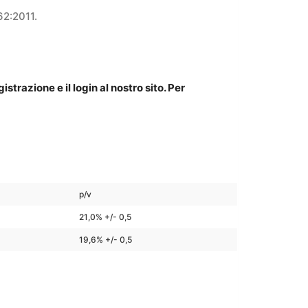
2:2011.
trazione e il login al nostro sito. Per
p/v
21,0% +/- 0,5
19,6% +/- 0,5