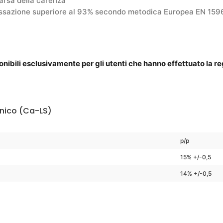
arsa della carenza
ssazione superiore al 93% secondo metodica Europea EN 1596
ibili esclusivamente per gli utenti che hanno effettuato la regis
onico (Ca-LS)
p/p
15% +/-0,5
14% +/-0,5