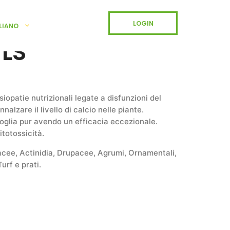
LOGIN
LIANO
 LS
isiopatie nutrizionali legate a disfunzioni del
innalzare il livello di calcio nelle piante.
oglia pur avendo un efficacia eccezionale.
totossicità.
acee, Actinidia, Drupacee, Agrumi, Ornamentali,
urf e prati.