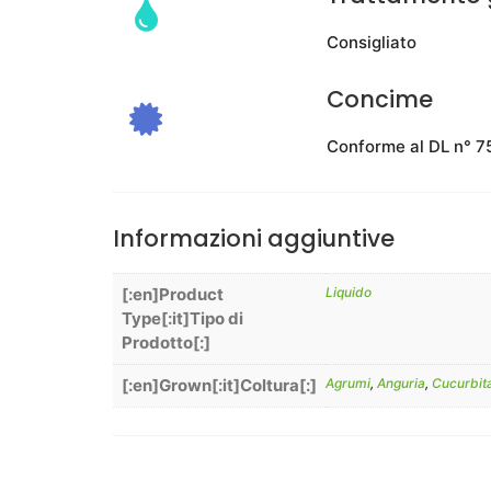
Consigliato
Concime
Conforme al DL n° 75
Informazioni aggiuntive
[:en]Product
Liquido
Type[:it]Tipo di
Prodotto[:]
[:en]Grown[:it]Coltura[:]
Agrumi
,
Anguria
,
Cucurbit