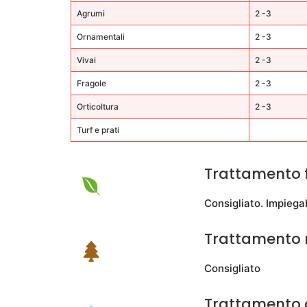
Agrumi
2 -3
Ornamentali
2 -3
Vivai
2 -3
Fragole
2 -3
Orticoltura
2 -3
Turf e prati
Trattamento f
Consigliato. Impiega
Trattamento r
Consigliato
Trattamento 