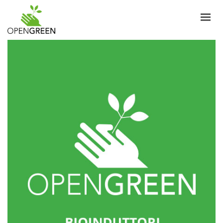
AZIENDA
INFORMAZIONI
PRODOTTI
NOTIZIE
CONTATTI
ITALIANO
LOGIN