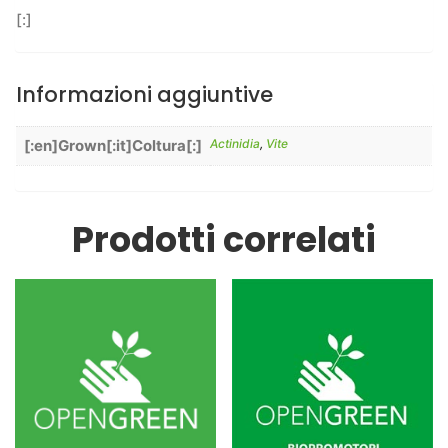
[:]
Informazioni aggiuntive
[:en]Grown[:it]Coltura[:]
Actinidia
,
Vite
Prodotti correlati