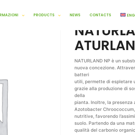
RMAZIONI
PRODUCTS
NEWS
CONTACTS
ENG
NATURLA
ATURLAN
NATURLAND NP è un substra
nuova concezione. Attravers
batteri
utili, permette di espletare 
grazie alla produzione di so
della
pianta. Inoltre, la presenza
Azotobacter Chroococcum, Ba
nutritive, favorendo l’assi
suolo. Partendo da una matr
qualità del carbonio organi