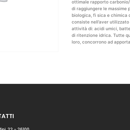
ottimale rapporto carbonio
di raggiungere le massime pe
biologica, fi sica e chimica
consiste nell’aver utilizzato
attività di: acidi umici, bat
di ritenzione idrica. Tutte 
loro, concorrono ad apportar
ATTI
fini, 22 - 26100