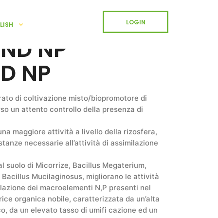
LOGIN
LISH
ND NP
D NP
to di coltivazione misto/biopromotore di
o un attento controllo della presenza di
una maggiore attività a livello della rizosfera,
stanze necessarie all’attività di assimilazione
 al suolo di Micorrize, Bacillus Megaterium,
cillus Mucilaginosus, migliorano le attività
milazione dei macroelementi N,P presenti nel
ice organica nobile, caratterizzata da un’alta
co, da un elevato tasso di umifi cazione ed un