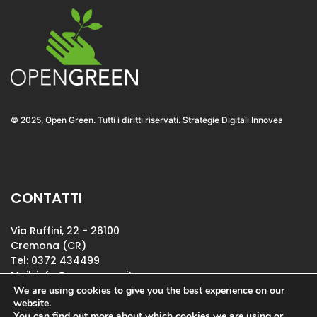
© 2025, Open Green. Tutti i diritti riservati. Strategie Digitali Innovea
CONTATTI
Via Ruffini, 22 - 26100
Cremona (CR)
Tel: 0372 434499
Mail:
info@opengreen.it
P.IVA IT01114210196
We are using cookies to give you the best experience on our
website.
You can find out more about which cookies we are using or