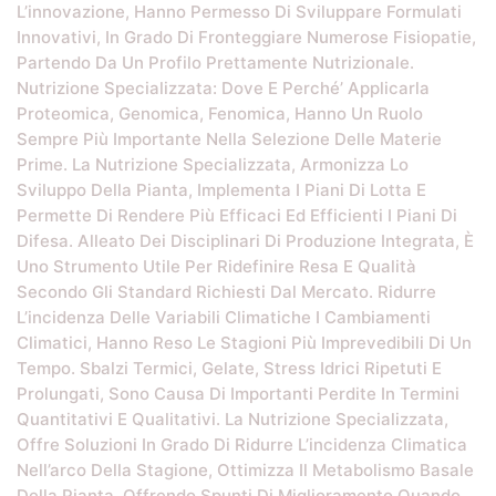
L’innovazione, Hanno Permesso Di Sviluppare Formulati
Innovativi, In Grado Di Fronteggiare Numerose Fisiopatie,
Partendo Da Un Profilo Prettamente Nutrizionale.
Nutrizione Specializzata: Dove E Perché’ Applicarla
Proteomica, Genomica, Fenomica, Hanno Un Ruolo
Sempre Più Importante Nella Selezione Delle Materie
Prime. La Nutrizione Specializzata, Armonizza Lo
Sviluppo Della Pianta, Implementa I Piani Di Lotta E
Permette Di Rendere Più Efficaci Ed Efficienti I Piani Di
Difesa. Alleato Dei Disciplinari Di Produzione Integrata, È
Uno Strumento Utile Per Ridefinire Resa E Qualità
Secondo Gli Standard Richiesti Dal Mercato. Ridurre
L’incidenza Delle Variabili Climatiche I Cambiamenti
Climatici, Hanno Reso Le Stagioni Più Imprevedibili Di Un
Tempo. Sbalzi Termici, Gelate, Stress Idrici Ripetuti E
Prolungati, Sono Causa Di Importanti Perdite In Termini
Quantitativi E Qualitativi. La Nutrizione Specializzata,
Offre Soluzioni In Grado Di Ridurre L’incidenza Climatica
Nell’arco Della Stagione, Ottimizza Il Metabolismo Basale
Della Pianta, Offrendo Spunti Di Miglioramento Quando