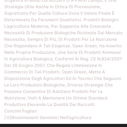
Organica In Modo Localizzato O A Pieno Campo, È Una
Strategia Utile Anche In Ottica Di Prevenzione,
Soprattutto Per Quelle Colture Dove Il Valore Finale È
Determinato Da Parametri Qualitativi. Prodotti Biologici
L’agricoltura Moderna, Per Sopperire Alla Crescente
Necessità Di Produzioni Biologiche Richieste Dal Mercato
Necessita, Sempre Di Più, Di Prodotti Per La Nutrizione
Che Rispondano A Tali Esigenze. Open Green, Ha Inserito
Nella Propria Produzione, Una Serie Di Prodotti Ammessi
In Agricoltura Biologica, Conformi Al Reg. CE N.834/2007
Del 28 Giugno 2007, Che Regola L’immissione In
Commercio Di Tali Prodotti. Open Green, Mette A
Disposizione Degli Agricoltori Ed Ai Tecnici Che Seguono
Le Loro Produzioni Biologiche, Diverse Strategie Che
Possono Consentire Di Adottare Prodotti Per La
Nutrizione, Volti A Mantenere Un Ottimo Standard
Produttivo Elevando La Qualità Dei Raccolti.
Concimi Fogliari
[:it]Biostimolanti Genomici Nell’agricoltura